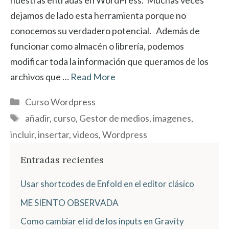
nuestras entradas en WordPress. Muchas veces
dejamos de lado esta herramienta porque no
conocemos su verdadero potencial. Además de
funcionar como almacén o librería, podemos
modificar toda la información que queramos de los
archivos que …
Read More
Categorías
Curso Wordpress
Etiquetas
añadir
,
curso
,
Gestor de medios
,
imagenes
,
incluir
,
insertar
,
videos
,
Wordpress
Entradas recientes
Usar shortcodes de Enfold en el editor clásico
ME SIENTO OBSERVADA
Como cambiar el id de los inputs en Gravity