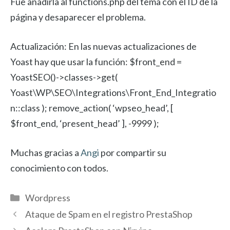
Fue añadirla al functions.php del tema con el ID de la
página y desaparecer el problema.
Actualización: En las nuevas actualizaciones de
Yoast hay que usar la función: $front_end =
YoastSEO()->classes->get(
Yoast\WP\SEO\Integrations\Front_End_Integratio
n::class ); remove_action( ‘wpseo_head’, [
$front_end, ‘present_head’ ], -9999 );
Muchas gracias a
Angi
por compartir su
conocimiento con todos.
Categorías
Wordpress
Ataque de Spam en el registro PrestaShop