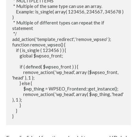
 * MULTIPLE ITEMS

 * Multiple of the same type can use an array.

    Example: is_single( array( 123456, 234567, 345678 ) 
)

 * Multiple of different types can repeat the if 
statement

 */

add_action( 'template_redirect', 'remove_wpseo' );

function remove_wpseo() {

    if ( is_single ( 123456 ) ) {

        global $wpseo_front;

        if ( defined( $wpseo_front ) ) {

            remove_action( 'wp_head', array ($wpseo_front, 
'head' ), 1 );

        } else {

            $wp_thing = WPSEO_Frontend::get_instance();

            remove_action( 'wp_head', array( $wp_thing, 'head' 
), 1 );

        }

    }

}