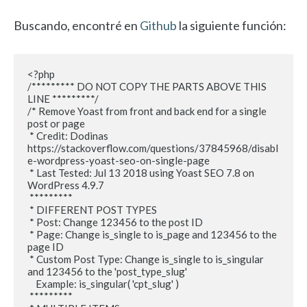
Buscando, encontré en
Github
la siguiente función:
<?php

/********* DO NOT COPY THE PARTS ABOVE THIS 
LINE *********/

/* Remove Yoast from front and back end for a single 
post or page

 * Credit: Dodinas 
https://stackoverflow.com/questions/37845968/disabl
e-wordpress-yoast-seo-on-single-page

 * Last Tested: Jul 13 2018 using Yoast SEO 7.8 on 
WordPress 4.9.7

 *********

 * DIFFERENT POST TYPES

 * Post: Change 123456 to the post ID

 * Page: Change is_single to is_page and 123456 to the 
page ID

 * Custom Post Type: Change is_single to is_singular 
and 123456 to the 'post_type_slug'

    Example: is_singular( 'cpt_slug' )

 *********
