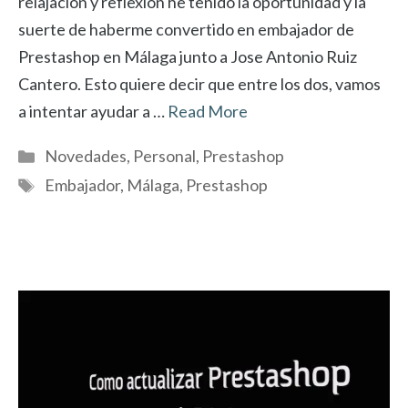
relajación y reflexión he tenido la oportunidad y la
suerte de haberme convertido en embajador de
Prestashop en Málaga junto a Jose Antonio Ruiz
Cantero. Esto quiere decir que entre los dos, vamos
a intentar ayudar a …
Read More
Categorías
Novedades
,
Personal
,
Prestashop
Etiquetas
Embajador
,
Málaga
,
Prestashop