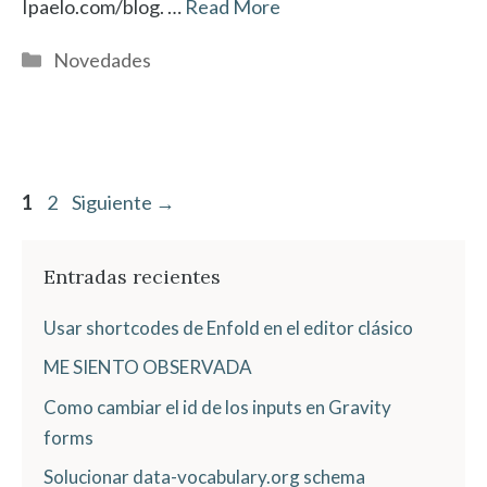
Ipaelo.com/blog. …
Read More
Categorías
Novedades
Página
Página
1
2
Siguiente
→
Entradas recientes
Usar shortcodes de Enfold en el editor clásico
ME SIENTO OBSERVADA
Como cambiar el id de los inputs en Gravity
forms
Solucionar data-vocabulary.org schema