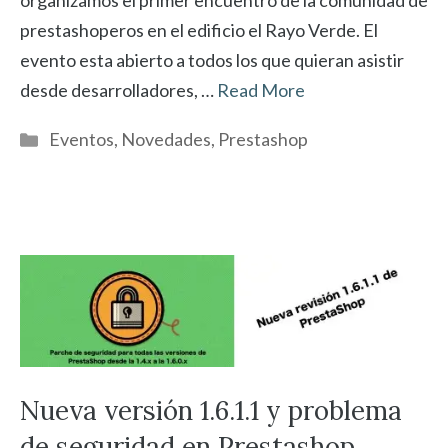
organizamos el primer encuentro de la comunidad de
prestashoperos en el edificio el Rayo Verde. El
evento esta abierto a todos los que quieran asistir
desde desarrolladores, …
Read More
Categorías
Eventos
,
Novedades
,
Prestashop
Nueva versión 1.6.1.1 y problema
de seguridad en Prestashop